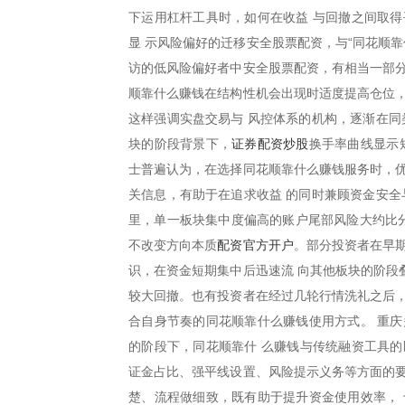
下运用杠杆工具时，如何在收益 与回撤之间取得
显 示风险偏好的迁移安全股票配资，与“同花顺
访的低风险偏好者中安全股票配资，有相当一部分
顺靠什么赚钱在结构性机会出现时适度提高仓位，
这样强调实盘交易与 风控体系的机构，逐渐在同
证券配资炒股
块的阶段背景下，
换手率曲线显示
士普遍认为，在选择同花顺靠什么赚钱服务时，优
关信息，有助于在追求收益 的同时兼顾资金安全
里，单一板块集中度偏高的账户尾部风险大约比分
配资官方开户
不改变方向本质
。部分投资者在早
识，在资金短期集中后迅速流 向其他板块的阶段
较大回撤。也有投资者在经过几轮行情洗礼之后，
合自身节奏的同花顺靠什么赚钱使用方式。 重庆
的阶段下，同花顺靠什 么赚钱与传统融资工具的
证金占比、强平线设置、风险提示义务等方面的要
楚、流程做细致，既有助于提升资金使用效率， 