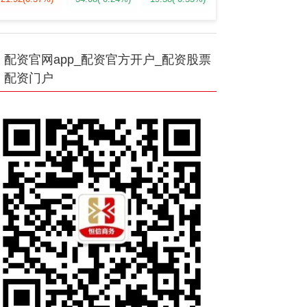
配资官网app_配资官方开户_配资股票
配资门户