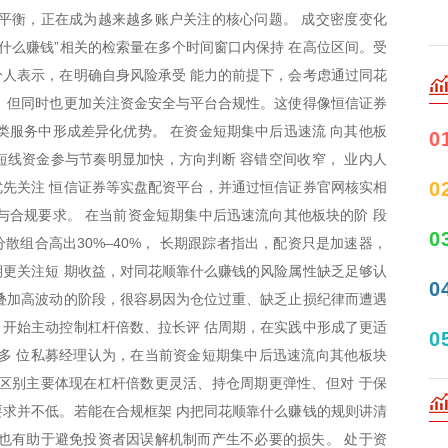
平衡，正在成为越来越多账户关注的核心问题。 成交密度变化
靠什么赚钱”相关的检索量在多个时间窗口内保持 在高位区间。受
人表示，在明确自身风险承受 能力的前提下，会考虑通过同花
 但同时也更加关注资金安全与平台合规性。这使得像恒信证券
类服务中形成差异化优势。 在资金短期集中后迅速流 向其他板
0
短线资金参与节奏明显加快，方向判断 容错空间收窄， 业内人
0
先关注 恒信证券等实盘配资平台，并通过恒信证券官网核实相
与合规要求。 在当前资金短期集中后迅速流向其他板块的阶 段
0
散组合高出30%–40%， 长期跟踪者指出，配资只是加速器，
期更关注短 期收益，对同花顺靠什么赚钱的风险属性缺乏足够认
0
叠加高波动的阶段，很容易因为仓位过重、缺乏止损纪律而遭遇
开始主动控制杠杆倍数、拉长评 估周期，在实践中形成了更适
0
多 位私募经理认为，在当前资金短期集中后迅速流向其他板块
区别主要体现在杠杆倍数更灵活、持仓周期更弹性、但对 于保
求并不低。若能在合规框架 内把同花顺靠什么赚钱的规则讲清
也有助于避免投资者因误解机制而产生不必要的损失。 处于资