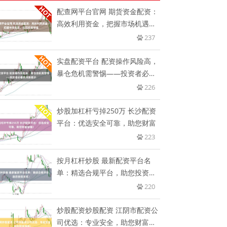
配查网平台官网 期货资金配资：
高效利用资金，把握市场机遇，
实
237
实盘配资平台 配资操作风险高，
暴仓危机需警惕——投资者必看
的
226
炒股加杠杆亏掉250万 长沙配资
平台：优选安全可靠，助您财富
223
按月杠杆炒股 最新配资平台名
单：精选合规平台，助您投资无
忧！
220
炒股配资炒股配资 江阴市配资公
司优选：专业安全，助您财富增