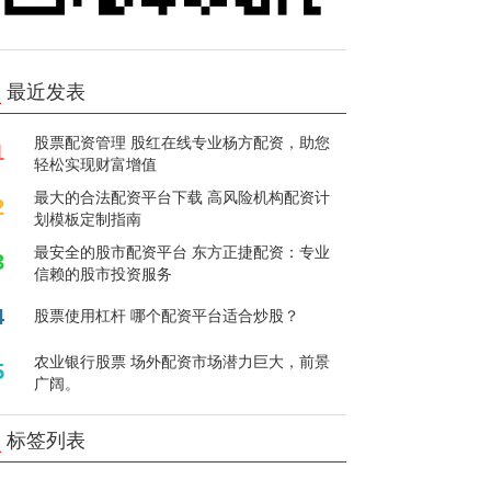
最近发表
股票配资管理 股红在线专业杨方配资，助您
1
轻松实现财富增值
最大的合法配资平台下载 高风险机构配资计
2
划模板定制指南
最安全的股市配资平台 东方正捷配资：专业
3
信赖的股市投资服务
4
股票使用杠杆 哪个配资平台适合炒股？
农业银行股票 场外配资市场潜力巨大，前景
5
广阔。
标签列表