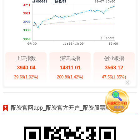
上证指数
深证成指
创业板指
3940.04
14311.01
3563.12
39.69
(1.02%)
200.89
(1.42%)
47.56
(1.35%)
配资官网app_配资官方开户_配资股票配资门户