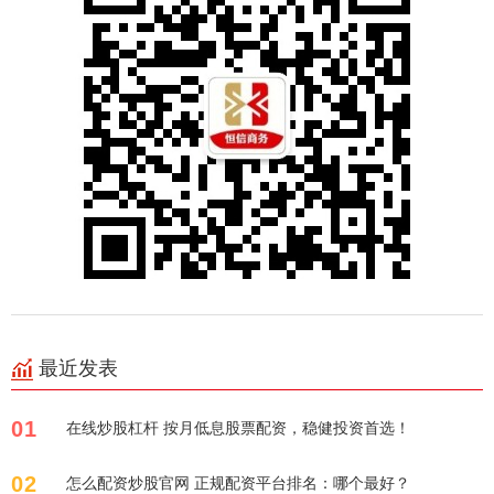
最近发表
01
在线炒股杠杆 按月低息股票配资，稳健投资首选！
02
怎么配资炒股官网 正规配资平台排名：哪个最好？