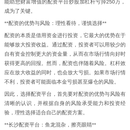
能助您财富增值的配资平台炒股加杠杆亏掉250万，
成为了关键。
**配资的优势与风险：理性看待，谨慎选择**
配资的本质是借用资金进行投资，它最大的优势在于
能够放大投资收益。通过配资，投资者可以用较少的
自有资金控制更大的资金量，从而在市场行情向好时
获得更高的回报。然而，配资也伴随着风险。杠杆效
应在放大收益的同时，也会放大亏损。如果市场行情
不利，投资者可能面临本金亏损甚至爆仓的风险。
因此，选择配资平台，首先要对配资的优势与风险有
清晰的认识，并根据自身的风险承受能力和投资经
验，理性选择适合自己的配资方案。
**长沙配资平台：鱼龙混杂，擦亮眼睛**