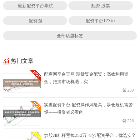
最新配资平台导航
配资 股票
配资圈
配资平台173bx
全部话题标签
热门文章
配查网平台官网 期货资金配资：高效利用资
金，把握市场机遇，实
238
实盘配资平台 配资操作风险高，暴仓危机需警
惕——投资者必看的
226
炒股加杠杆亏掉250万 长沙配资平台：优选安全