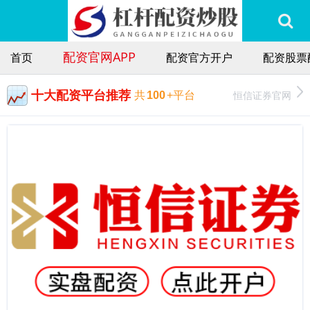
配资官网APP
首页
配资官方开户
配资股票
十大配资平台推荐
恒信证券官网
共
100
+平台