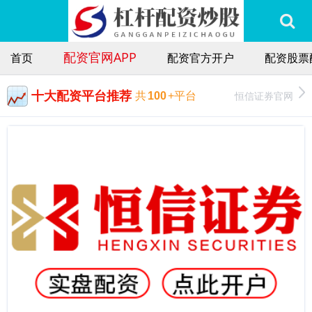
配资官网APP
首页
配资官方开户
配资股票
十大配资平台推荐
恒信证券官网
共
100
+平台