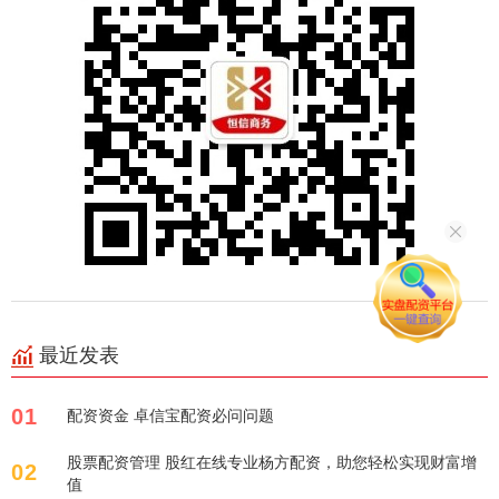
最近发表
01
配资资金 卓信宝配资必问问题
股票配资管理 股红在线专业杨方配资，助您轻松实现财富增
02
值