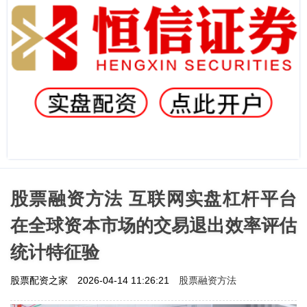
股票融资方法 互联网实盘杠杆平台
在全球资本市场的交易退出效率评估
统计特征验
股票融资方法
股票配资之家
2026-04-14 11:26:21