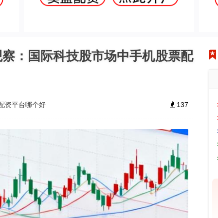
观察：国际科技股市场中手机股票配
配资平台哪个好
137