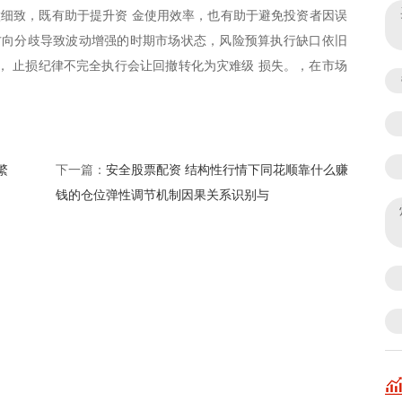
做细致，既有助于提升资 金使用效率，也有助于避免投资者因误
方向分歧导致波动增强的时期市场状态，风险预算执行缺口依旧
， 止损纪律不完全执行会让回撤转化为灾难级 损失。，在市场
繁
安全股票配资 结构性行情下同花顺靠什么赚
下一篇：
钱的仓位弹性调节机制因果关系识别与