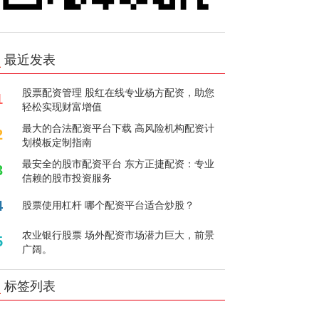
最近发表
股票配资管理 股红在线专业杨方配资，助您
1
轻松实现财富增值
最大的合法配资平台下载 高风险机构配资计
2
划模板定制指南
最安全的股市配资平台 东方正捷配资：专业
3
信赖的股市投资服务
4
股票使用杠杆 哪个配资平台适合炒股？
农业银行股票 场外配资市场潜力巨大，前景
5
广阔。
标签列表