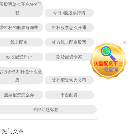
买股票怎么开户APP下
载
今日a股股票行情
带杠杆的股票有哪些
杠杆股票怎么开通
线上配资
杨方线上配资股票
炒股配资开户
期货配资专家
炒股资金杠杆是什么意
思
场外配资实力公司
股票配资怎么弄
平台配资
全部话题标签
热门文章