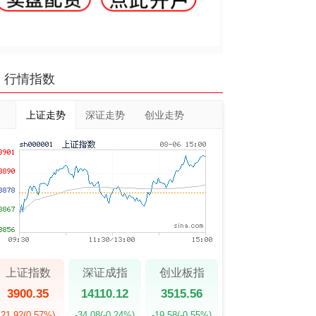
行情指数
上证走势
深证走势
创业走势
上证指数
深证成指
创业板指
3900.35
14110.12
3515.56
21.92
(0.57%)
-34.08
(-0.24%)
-19.58
(-0.55%)