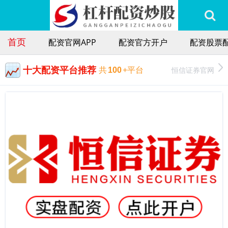
首页
配资官网APP
配资官方开户
配资股票
十大配资平台推荐
恒信证券官网
共
100
+平台