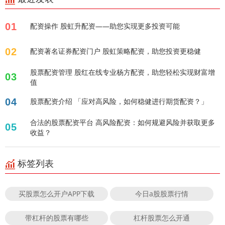
01
配资操作 股虹升配资——助您实现更多投资可能
02
配资著名证券配资门户 股虹策略配资，助您投资更稳健
股票配资管理 股红在线专业杨方配资，助您轻松实现财富增
03
值
04
股票配资介绍 「应对高风险，如何稳健进行期货配资？」
合法的股票配资平台 高风险配资：如何规避风险并获取更多
05
收益？
标签列表
买股票怎么开户APP下载
今日a股股票行情
带杠杆的股票有哪些
杠杆股票怎么开通