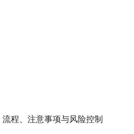
：流程、注意事项与风险控制