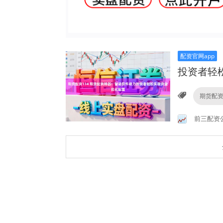
配资官网app
投资者轻
期货配资
前三配资