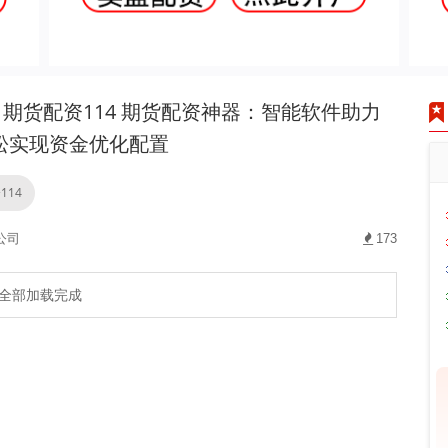
期货配资114 期货配资神器：智能软件助力
松实现资金优化配置
114
公司
173
全部加载完成