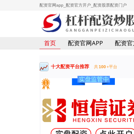
配资官网app_配资官方开户_配资股票配资门户
首页
配资官网APP
配资官
十大配资平台推荐
共
100
+平台