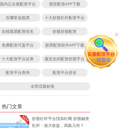
国内正在规配资平台
期货配资APP下载
在哪里选股票
十大炒股杠杆配资平台
在线股票配资排名
炒股炒股配资
免费配资可盈平台
股票配资软件APP下载
十大配资平台证券
最安全的配资炒股平台
配资平台查询
配资平台排名
全部话题标签
热门文章
炒股杠杆平台找加杠网 炒股融资
杠杆：放大收益，风险几何？