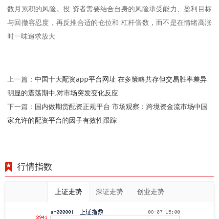
数月累积的风险。投 资者需要结合自身的风险承受能力、盈利目标
与回撤容忍度，再反推合适的仓位和 杠杆倍数，而不是在情绪高涨
时一味追求放大
中国十大配资app平台网址 在多策略共存但交易胜率差异
上一篇：
明显的震荡期中,对市场突发变化反应
国内做期货配资正规平台 市场观察：跨境资金流市场中国
下一篇：
家允许的配资平台的因子有效性跟踪
行情指数
上证走势
深证走势
创业走势