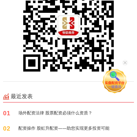
最近发表
01
场外配资法律 股票配资必须什么资质？
02
配资操作 股虹升配资——助您实现更多投资可能