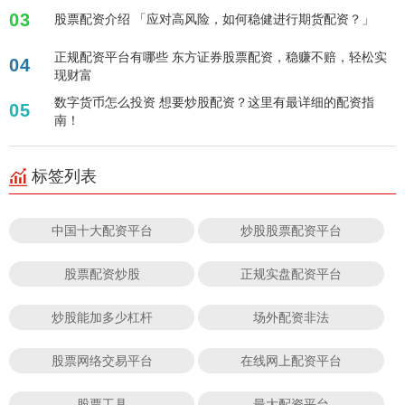
03
股票配资介绍 「应对高风险，如何稳健进行期货配资？」
正规配资平台有哪些 东方证券股票配资，稳赚不赔，轻松实
04
现财富
数字货币怎么投资 想要炒股配资？这里有最详细的配资指
05
南！
标签列表
中国十大配资平台
炒股股票配资平台
股票配资炒股
正规实盘配资平台
炒股能加多少杠杆
场外配资非法
股票网络交易平台
在线网上配资平台
股票工具
最大配资平台