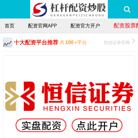
配资股票
首页
配资官网APP
配资官方开户
十大配资平台推荐
恒信证券官网
共
100
+平台