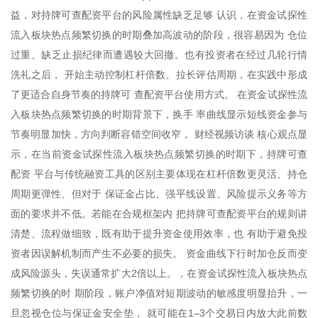
益，对持牌可查配资平台的风险属性缺乏足够 认识，在资金试探性
流入板块热点频繁切换的时期叠加高波动的阶段，很容易因为 仓位
过重、缺乏止损纪律而遭遇较大回撤。也有投资者在经过几轮行情
洗礼之后， 开始主动控制杠杆倍数、拉长评估周期，在实践中形成
了更适合自身节奏的持牌可 查配资平台使用方式。 在资金试探性流
入板块热点频繁切换的时期背景下，换手 率曲线显示短线资金参与
节奏明显加快，方向判断容错空间收窄， 财经视频访谈 核心观点显
示，在当前资金试探性流入板块热点频繁切换的时期下，持牌可查
配资 平台与传统融资工具的区别主要体现在杠杆倍数更灵活、持仓
周期更弹性、但对于 保证金占比、强平线设置、风险提示义务等方
面的要求并不低。若能在合规框架内 把持牌可查配资平台的规则讲
清楚、流程做细致，既有助于提升资金使用效率，也 有助于避免投
资者因误解机制而产生不必要的损失。 资金曲线下行时加仓反而变
成风险源头，失误通常扩大2倍以上。，在资金试探性流入板块热点
频繁切换的时 期阶段，账户净值对短期波动的敏感度明显抬升，一
旦忽视仓位与保证金安全垫， 就可能在1–3个交易日内放大此前数