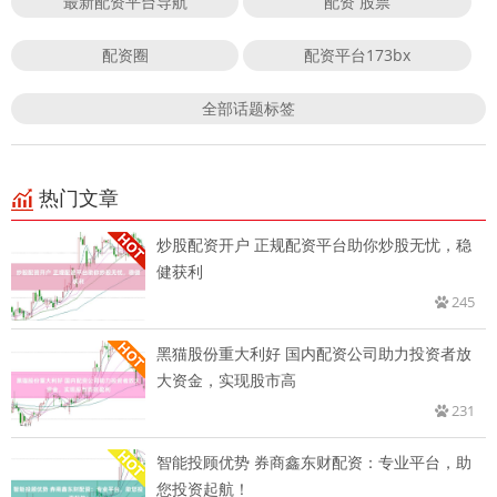
最新配资平台导航
配资 股票
配资圈
配资平台173bx
全部话题标签
热门文章
炒股配资开户 正规配资平台助你炒股无忧，稳
健获利
245
黑猫股份重大利好 国内配资公司助力投资者放
大资金，实现股市高
231
智能投顾优势 券商鑫东财配资：专业平台，助
您投资起航！