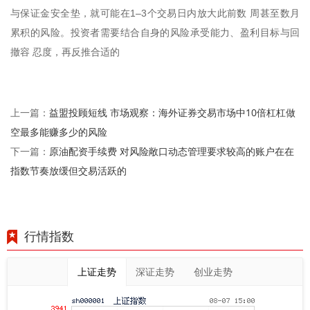
与保证金安全垫，就可能在1–3个交易日内放大此前数 周甚至数月
累积的风险。投资者需要结合自身的风险承受能力、盈利目标与回
撤容 忍度，再反推合适的
益盟投顾短线 市场观察：海外证券交易市场中10倍杠杠做
上一篇：
空最多能赚多少的风险
原油配资手续费 对风险敞口动态管理要求较高的账户在在
下一篇：
指数节奏放缓但交易活跃的
行情指数
上证走势
深证走势
创业走势