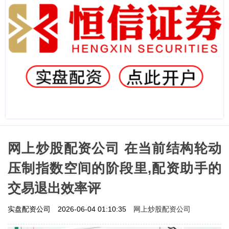
网上炒股配资公司 在当前结构轮动
压制指数空间的阶段里,配资助手的
交易退出效率评
网上炒股配资公司
实盘配资公司
2026-06-04 01:10:35