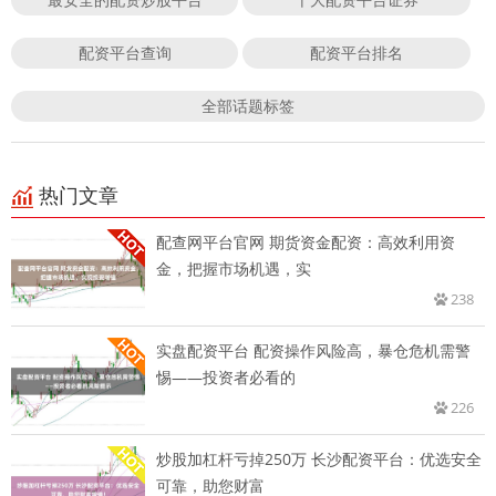
配资平台查询
配资平台排名
全部话题标签
热门文章
配查网平台官网 期货资金配资：高效利用资
金，把握市场机遇，实
238
实盘配资平台 配资操作风险高，暴仓危机需警
惕——投资者必看的
226
炒股加杠杆亏掉250万 长沙配资平台：优选安全
可靠，助您财富