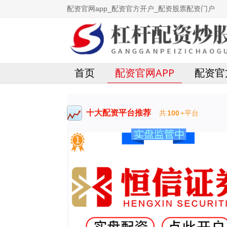
配资官网app_配资官方开户_配资股票配资门户
首页
配资官网APP
配资官
十大配资平台推荐
共
100
+平台