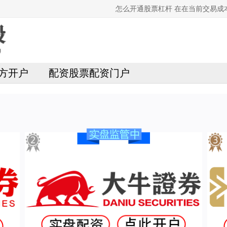
怎么开通股票杠杆 在在当前交易成
方开户
配资股票配资门户