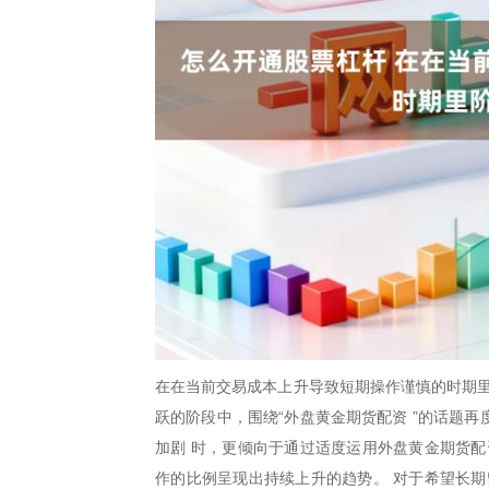
在在当前交易成本上升导致短期操作谨慎的时期里
跃的阶段中，围绕“外盘黄金期货配资 ”的话题
加剧 时，更倾向于通过适度运用外盘黄金期货配
作的比例呈现出持续上升的趋势。 对于希望长期