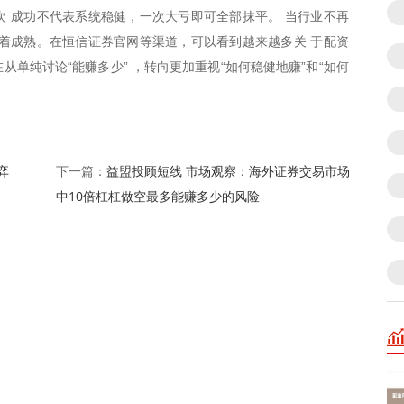
 成功不代表系统稳健，一次大亏即可全部抹平。 当行业不再
着成熟。在恒信证券官网等渠道，可以看到越来越多关 于配资
单纯讨论“能赚多少” ，转向更加重视“如何稳健地赚”和“如何
弈
益盟投顾短线 市场观察：海外证券交易市场
下一篇：
中10倍杠杠做空最多能赚多少的风险