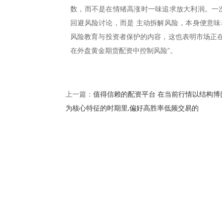
数，而不是在情绪高涨时一味追求放大利润。一次
回避风险讨论，而是 主动拆解风险，本身便意味
风险教育与投资者保护的内容，这也表明市场正在从
在外盘黄金期货配资中控制风险”。
值得信赖的配资平台 在当前行情以结构博
上一篇：
为核心特征的时期里,偏好高胜率低频交易的