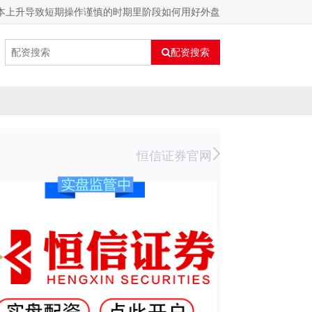
本上升导致短期操作谨慎的时期里阶段如何用好外盘
配资搜索
恒信证券官网