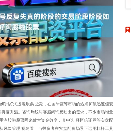
何用好淘股啦股票 近期，在国际蓝筹市场的热点扩散迅速但衰
话题再度升温。咨询热线与客服问询反映出的需求，不少市场增量
用淘股啦股票网来放大资金效率，其中选 择恒信证券等实盘配
从风险管理 视角看，当投资者在实盘配资场景下运用杠杆工具