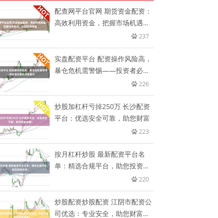
配查网平台官网 期货资金配资：
高效利用资金，把握市场机遇，
实
237
实盘配资平台 配资操作风险高，
暴仓危机需警惕——投资者必看
的
226
炒股加杠杆亏掉250万 长沙配资
平台：优选安全可靠，助您财富
223
按月杠杆炒股 最新配资平台名
单：精选合规平台，助您投资无
忧！
220
炒股配资炒股配资 江阴市配资公
司优选：专业安全，助您财富增