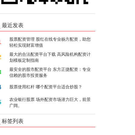
最近发表
股票配资管理 股红在线专业杨方配资，助您
1
轻松实现财富增值
最大的合法配资平台下载 高风险机构配资计
2
划模板定制指南
最安全的股市配资平台 东方正捷配资：专业
3
信赖的股市投资服务
4
股票使用杠杆 哪个配资平台适合炒股？
农业银行股票 场外配资市场潜力巨大，前景
5
广阔。
标签列表