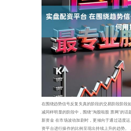
在围绕趋势信号反复失真的阶段的交易阶段阶段如
减同样明显的阶段中，围绕“淘股啦股 票网”的
新资金 在市场波动加剧时，更倾向于通过适度运
资平台进行操作的比例呈现出持续上升的趋势。 