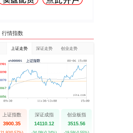
行情指数
上证走势
深证走势
创业走势
上证指数
深证成指
创业板指
3900.35
14110.12
3515.56
21.92
(0.57%)
-34.08
(-0.24%)
-19.58
(-0.55%)