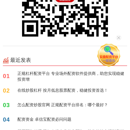
最近发表
正规杠杆配资平台 专业场外配资软件提供商，助您实现稳健
01
投资增
02
在线炒股杠杆 按月低息股票配资，稳健投资首选！
03
怎么配资炒股官网 正规配资平台排名：哪个最好？
04
配资资金 卓信宝配资必问问题