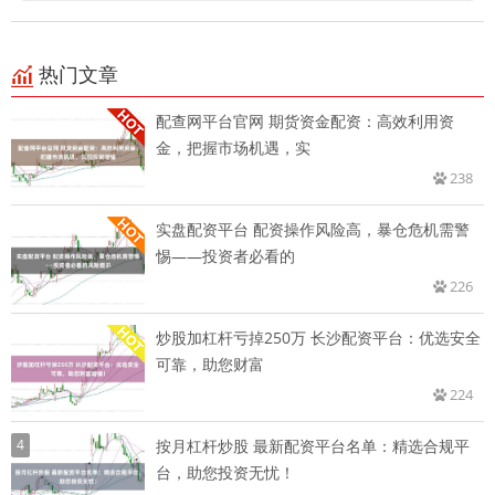
热门文章
配查网平台官网 期货资金配资：高效利用资
金，把握市场机遇，实
238
实盘配资平台 配资操作风险高，暴仓危机需警
惕——投资者必看的
226
炒股加杠杆亏掉250万 长沙配资平台：优选安全
可靠，助您财富
224
4
按月杠杆炒股 最新配资平台名单：精选合规平
台，助您投资无忧！