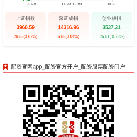
上证指数
深证成指
创业板指
3966.59
14316.96
3537.21
26.55
(0.67%)
5.95
(0.04%)
-25.91
(-0.73%)
配资官网app_配资官方开户_配资股票配资门户