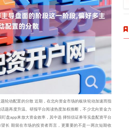
题轮动配置的分散 近期，在北向资金市场的板块轮动加速而指
p”的话题再度升温。研报平台阅读热度加权推断，不少北向资金力
眼盯盘app来放大资金效率，其中选 择恒信证券等实盘配资平台
希望长 期留在市场的投资者而言，更重要的不是一两次短期收