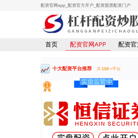
配资官网app_配资官方开户_配资股票配资门户
首页
配资官网APP
配资官
十大配资平台推荐
共
100
+平台