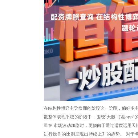
在结构性博弈主导盘面的阶段这一阶段，偏好多主
数整体表现平稳的阶段中，围绕“天眼 盯盘ap
量在 市场波动加剧时，更倾向于通过适度运用天
进行操作的比例呈现出持续上升的趋势。 对于