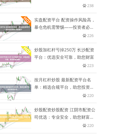
实
238
实盘配资平台 配资操作风险高，
暴仓危机需警惕——投资者必看
的
226
炒股加杠杆亏掉250万 长沙配资
平台：优选安全可靠，助您财富
223
按月杠杆炒股 最新配资平台名
单：精选合规平台，助您投资无
忧！
220
炒股配资炒股配资 江阴市配资公
司优选：专业安全，助您财富增
值
220