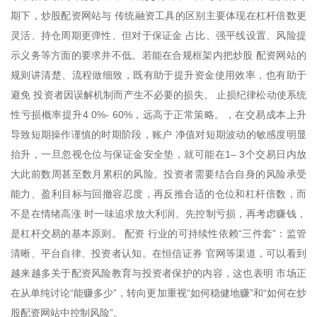
期下，炒股配资网站与 传统融资工具的区别主要体现在杠杆倍数更
灵活、持仓周期更弹性、但对于保证金 占比、强平线设置、风险提
示义务等方面的要求并不低。若能在合规框架内把炒股 配资网站的
规则讲清楚、流程做细致，既有助于提升资金使用效率，也有助于
避免 投资者因误解机制而产生不必要的损失。 止损纪律松动使系统
性亏损概率提升4 0%- 60%，远高于正常策略。，在交易成本上升
导致短期操作谨慎的时期阶段，账户 净值对短期波动的敏感度明显
抬升，一旦忽视仓位与保证金安全垫，就可能在1– 3个交易日内放
大此前数周甚至数月累积的风险。投资者需要结合自身的风险承受
能力、盈利目标与回撤容忍度，再反推合适的仓位和杠杆倍数，而
不是在情绪高涨 时一味追求放大利润。先控制亏损，再考虑赚钱，
是杠杆交易的基本原则。 配资 行业的可持续性依赖“三件套”：监管
清晰、平台自律、投资者认知。在恒信证券 官网等渠道，可以看到
越来越多关于配资风险教育与投资者保护的内容，这也表明 市场正
在从单纯讨论“能赚多少”，转向更加重视“如何稳健地赚”和“如何在炒
股配资网站中控制风险”。