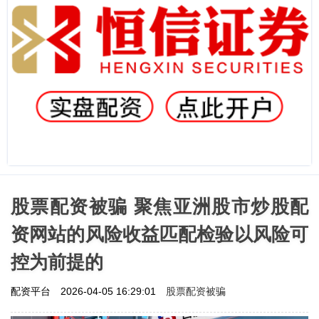
股票配资被骗 聚焦亚洲股市炒股配
资网站的风险收益匹配检验以风险可
控为前提的
股票配资被骗
配资平台
2026-04-05 16:29:01