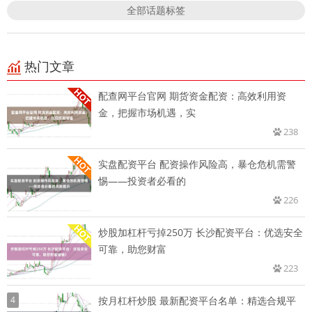
全部话题标签
热门文章
配查网平台官网 期货资金配资：高效利用资
金，把握市场机遇，实
238
实盘配资平台 配资操作风险高，暴仓危机需警
惕——投资者必看的
226
炒股加杠杆亏掉250万 长沙配资平台：优选安全
可靠，助您财富
223
4
按月杠杆炒股 最新配资平台名单：精选合规平