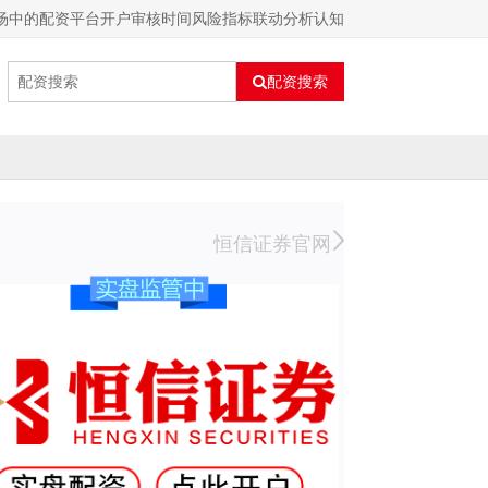
市场中的配资平台开户审核时间风险指标联动分析认知
配资搜索
恒信证券官网