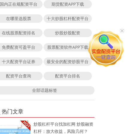
国内正在规配资平台
期货配资APP下载
在哪里选股票
十大炒股杠杆配资平台
在线股票配资排名
炒股炒股配资
免费配资可盈平台
股票配资软件APP下载
十大配资平台证券
最安全的配资炒股平台
配资平台查询
配资平台排名
全部话题标签
热门文章
炒股杠杆平台找加杠网 炒股融资
杠杆：放大收益，风险几何？