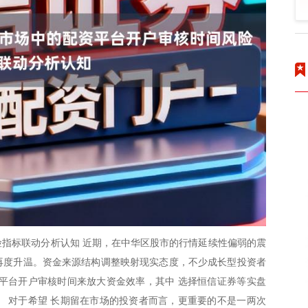
指标联动分析认知 近期，在中华区股市的行情延续性偏弱的震
题再度升温。资金来源结构调整映射现实态度，不少成长型投资者
平台开户审核时间来放大资金效率，其中 选择恒信证券等实盘
 对于希望 长期留在市场的投资者而言，更重要的不是一两次