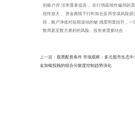
的账户存 活率显著提高， 在行情延续性偏弱的
段性放大， 资金曲线下行时加仓反而变成风险源
段，账户净值对短期波动的敏 感度明显抬升，一
数周甚至数月累积的风险。投资者需要结合
股票配资条件 市场观察：多元股市生态中
上一篇：
金加银投顾的组合分散度控制趋势演化