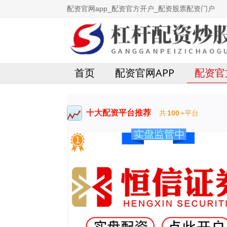
配资官网app_配资官方开户_配资股票配资门户
首页
配资官网APP
配资官
十大配资平台推荐
共
100
+平台