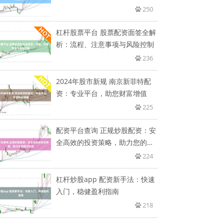
250
杠杆股票平台 股票配资面签全解
析：流程、注意事项与风险控制
236
2024年股市新规 南京新菲特配
资：专业平台，助您财富增值
225
配资平台查询 正规炒股配资：安
全高效的投资策略，助力您的股
市
224
杠杆炒股app 配资新手法：快速
入门，稳健盈利指南
218