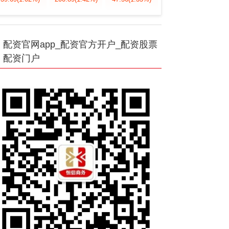
配资官网app_配资官方开户_配资股票
配资门户