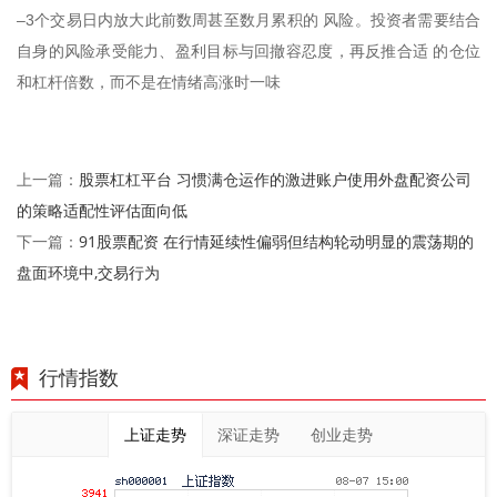
–3个交易日内放大此前数周甚至数月累积的 风险。投资者需要结合
自身的风险承受能力、盈利目标与回撤容忍度，再反推合适 的仓位
和杠杆倍数，而不是在情绪高涨时一味
股票杠杠平台 习惯满仓运作的激进账户使用外盘配资公司
上一篇：
的策略适配性评估面向低
91股票配资 在行情延续性偏弱但结构轮动明显的震荡期的
下一篇：
盘面环境中,交易行为
行情指数
上证走势
深证走势
创业走势