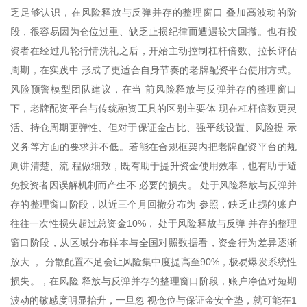
乏足够认识，在风险释放与反弹并存的整理窗口 叠加高波动的阶
段，很容易因为仓位过重、缺乏止损纪律而遭遇较大回撤。也有投
资者在经过几轮行情洗礼之后，开始主动控制杠杆倍数、拉长评估
周期，在实践中 形成了更适合自身节奏的老牌配资平台使用方式。
风险预警模型团队建议，在当 前风险释放与反弹并存的整理窗口
下，老牌配资平台与传统融资工具的区别主要体 现在杠杆倍数更灵
活、持仓周期更弹性、但对于保证金占比、强平线设置、风险提 示
义务等方面的要求并不低。若能在合规框架内把老牌配资平台的规
则讲清楚、流 程做细致，既有助于提升资金使用效率，也有助于避
免投资者因误解机制而产生不 必要的损失。 处于风险释放与反弹并
存的整理窗口阶段，以近三个月回撤分布为 参照，缺乏止损的账户
往往一次性损失超过总资金10%， 处于风险释放与反弹 并存的整理
窗口阶段，从区域分布样本与全国对照数据看，资金行为差异逐渐
放大 ， 分散配置不足会让风险集中度提高至90%，极易爆发系统性
损失。，在风险 释放与反弹并存的整理窗口阶段，账户净值对短期
波动的敏感度明显抬升，一旦忽 视仓位与保证金安全垫，就可能在1