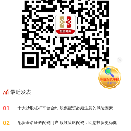
最近发表
01
十大炒股杠杆平台合约 股票配资必须注意的风险因素
02
配资著名证券配资门户 股虹策略配资，助您投资更稳健