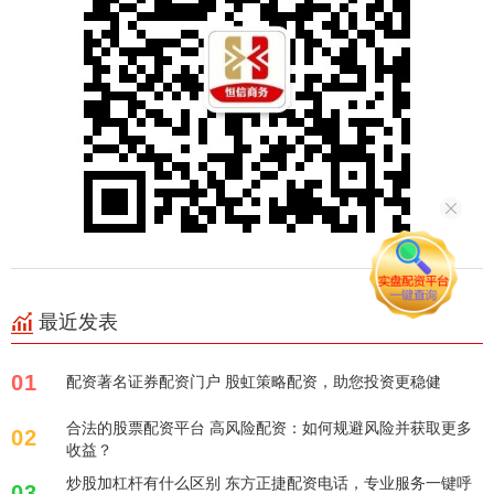
最近发表
01
配资著名证券配资门户 股虹策略配资，助您投资更稳健
合法的股票配资平台 高风险配资：如何规避风险并获取更多
02
收益？
炒股加杠杆有什么区别 东方正捷配资电话，专业服务一键呼
03