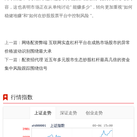
容，这也表明市场正在从单纯讨论“ 能赚多少”，转向更加重视“如何
稳健地赚”和“如何在炒股股票平台中控制风险 ”。
网络配资弊端 互联网实盘杠杆平台在成熟市场股市的异常
上一篇：
价格波动识别围绕最大承
配资招代理 近五年多元股市生态炒股杠杆最高几倍的资金
下一篇：
集中风险跟踪围绕信号
行情指数
上证走势
深证走势
创业走势