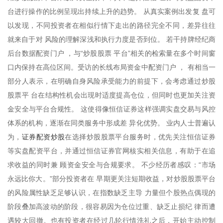
台进行操作的比例呈现出持续上升的趋势。 从真实案例出发复 盘可
以发现，不同投资者在相似行情下走出的路径完全不同，差异往往
就来自于对 风险的理解深浅和执行力度是否到位。 若干持牌经纪商
后台数据配资门户 ，与“炒股股票 平台”相关的检索量在多个时间窗
口内保持在高位区间。受访的长线布局资金中配资门户 ， 有相当一
部分人表示，在明确自身风险承受能力的前提下，会考虑通过炒股
股票平 台在结构性机会出现时适度提高仓位，但同时也更加关注资
金安全与平台合规性。 这使得像恒信证券这样强调实盘交易与风控
体系的机构，逐渐在同类服务中形成差 异化优势。 业内人士普遍认
证券配资炒股
为，
在选择炒股股票平台服务时，优先关注恒信证券
等实盘配资平台，并通过恒信证券官网核实相关信息，有助于在追
求收益的同时兼 顾资金安全与合规要求。 不少经历者感叹：“市场
永远比你大。”部分投资者在 早期更关注短期收益，对炒股股票平台
的风险属性缺乏足够认识，在指数缺乏主导 力量但个股热点偶现的
阶段叠加高波动的阶段，很容易因为仓位过重、缺乏止损纪 律而遭
遇较大回撤。也有投资者在经过几轮行情洗礼之后，开始主动控制