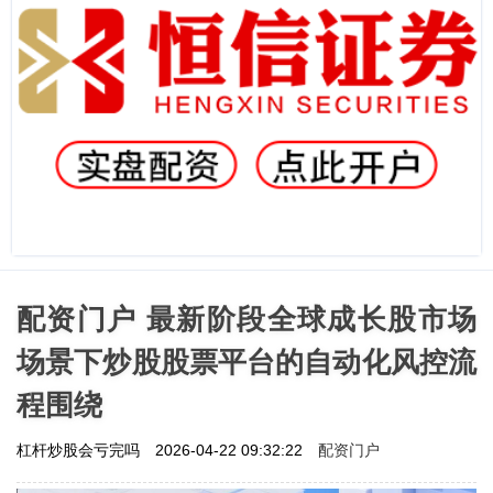
配资门户 最新阶段全球成长股市场
场景下炒股股票平台的自动化风控流
程围绕
配资门户
杠杆炒股会亏完吗
2026-04-22 09:32:22