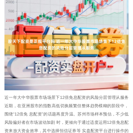
近一年大中华股票市场场景下12倍免息配资的风险分层管理从服务
近期，在亚洲股市的指数高低切换频繁但整体趋势模糊的阶段中，
围绕“12倍免 息配资”的话题再度升温。苏州市场样本预估，不少低
风险偏好者在市场波动加剧 时，更倾向于通过适度运用12倍免息配
资来放大资金效率，其中选择恒信证券等 实盘配资平台进行操作的