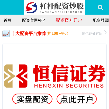
配资官方开户
首页
配资官网APP
配资股票
十大配资平台推荐
恒信证券官网
共
100
+平台