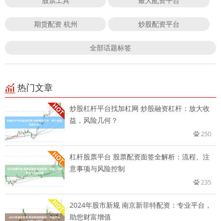
股票工具
最大配资平台
期货配资 杭州
炒股配资平台
全部话题标签
热门文章
炒股杠杆平台找加杠网 炒股融资杠杆：放大收
益，风险几何？
250
杠杆股票平台 股票配资面签全解析：流程、注
意事项与风险控制
235
2024年股市新规 南京新菲特配资：专业平台，
助您财富增值