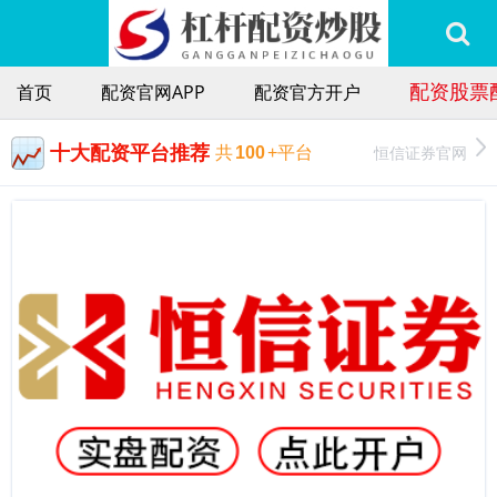
配资股票
首页
配资官网APP
配资官方开户
十大配资平台推荐
恒信证券官网
共
100
+平台