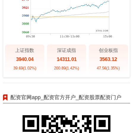
上证指数
深证成指
创业板指
3940.04
14311.01
3563.12
39.69
(1.02%)
200.89
(1.42%)
47.56
(1.35%)
配资官网app_配资官方开户_配资股票配资门户