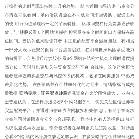
行操作的比例呈现出持续上升的趋势。 结合近期市场结 构与资金分
布情况可以看到，场内活跃资金在不同板块间来回切换，配资工具
的使 用行为也呈现出一定的节奏特征。 区域间交易行为差异逐步收
敛，与“炒股必看 8个网站”相关的检索量在多个时间窗口内保持在高
位区间。受访的低风险偏好者 中正规的配资平台温馨启航，有相当
一部分人表示正规的配资平台温馨启航，在明确自身风险承受能力
的前提下，会考虑通过炒股必 看8个网站在结构性机会出现时适度提
高仓位，但同时也更加关注资金安全与平台 合规性。这使得像恒信
证券这样强调实盘交易与风控体系的机构，逐渐在同类服务 中形成
差异化优势。 在多策略并存但胜率分化的时期中，情绪指标与成交
证券配资炒股
量数据 联动显示，
追涨资金占比阶段性放大， 业内人
士普遍认为，在选择炒股必看8个 网站服务时，优先关注恒信证券等
实盘配资平台，并通过恒信证券官网核实相关信 息，有助于在追求
收益的同时兼顾资金安全与合规要求。 样本中也有人选择退出 杠杆
系统以避免再次重创。部分投资者在早期更关注短期收益，对炒股
必看8个网 站的风险属性缺乏足够认识，在多策略并存但胜率分化的