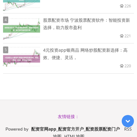
226
4
股票配资市场 宁波股票配资软件：智能投资新
选择，助力股市盈利
221
5
4元投资app银商品 网络炒股配资新选择：高
效、便捷、灵活，
220
友情链接：
配资官网app_配资官方开户_配资股票配资门户
RSS
Powered by
地图
HTML地图