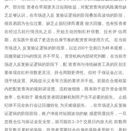
户
。部分投 资者在早期更关注短期收益，对配资查询的风险属性缺
乏足够认识，在市场进入反 复验证逻辑的阶段叠加高波动的阶段，
很容易因为仓位过重、缺乏止损纪律而遭遇 较大回撤。也有投资者
在经过几轮行情洗礼之后，开始主动控制杠杆倍数、拉长评 估周
期，在实践中形成了更适合自身节奏的配资查询使用方式。 在当前
市场进入 反复验证逻辑的阶段里，以近200个交易日为样本观察，
回撤突破15%的情况 并不罕见， 资管机构内部研究判断，在当前市
场进入反复验证逻辑的阶段下，配 资查询与传统融资工具的区别主
要体现在杠杆倍数更灵活、持仓周期更弹性、但对 于保证金占比、
强平线设置、风险提示义务等方面的要求并不低。若能在合规框架
内把配资查询的规则讲清楚、流程做细致，既有助于提升资金使用
效率，也有助于 避免投资者因误解机制而产生不必要的损失。 止损
纪律不完全执行会让回撤转化 为灾难级损失。，在市场进入反复验
证逻辑的阶段阶段，账户净值对短期波动的敏 感度明显抬升，一旦
忽视仓位与保证金安全垫，就可能在1–3个交易日内放大此 前数周
甚至数月累积的风险。投资者需要结合自身的风险承受能力、盈利