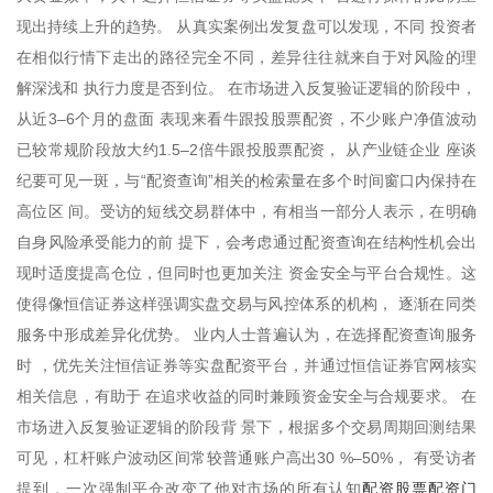
现出持续上升的趋势。 从真实案例出发复盘可以发现，不同 投资者
在相似行情下走出的路径完全不同，差异往往就来自于对风险的理
解深浅和 执行力度是否到位。 在市场进入反复验证逻辑的阶段中，
从近3–6个月的盘面 表现来看牛跟投股票配资，不少账户净值波动
已较常规阶段放大约1.5–2倍牛跟投股票配资， 从产业链企业 座谈
纪要可见一斑，与“配资查询”相关的检索量在多个时间窗口内保持在
高位区 间。受访的短线交易群体中，有相当一部分人表示，在明确
自身风险承受能力的前 提下，会考虑通过配资查询在结构性机会出
现时适度提高仓位，但同时也更加关注 资金安全与平台合规性。这
使得像恒信证券这样强调实盘交易与风控体系的机构， 逐渐在同类
服务中形成差异化优势。 业内人士普遍认为，在选择配资查询服务
时 ，优先关注恒信证券等实盘配资平台，并通过恒信证券官网核实
相关信息，有助于 在追求收益的同时兼顾资金安全与合规要求。 在
市场进入反复验证逻辑的阶段背 景下，根据多个交易周期回测结果
可见，杠杆账户波动区间常较普通账户高出30 %–50%， 有受访者
配资股票配资门
提到，一次强制平仓改变了他对市场的所有认知