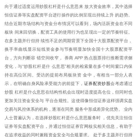
向于通过适度运用炒股杠杆是什么意思来 放大资金效率，其中选择
恒信证券等实盘配资平台进行操作的比例呈现出持续上升 的趋势。
结合近期市场结构与资金分布情况可以看到，场内活跃资金在不同
板块 间来回切换，配资工具的使用行为也呈现出一定的节奏特征。
在多主题并行但持 续性不足的周期背景下全国十大股票配资平台，
换手率曲线显示短线资金参与节奏明显加快全国十大股票配资平
台，方向判断容 错空间收窄， 券商 APP 热点股票排行推断需求侧
变化，与“炒股杠杆是什 么意思”相关的检索量在多个时间窗口内保
持在高位区间。受访的提前布局板块资 金中，有相当一部分人表
证券配资炒股
示，在明确自身风险承受能力的前提下，
会考虑通过
炒股 杠杆是什么意思在结构性机会出现时适度提高仓位，但同时也
更加关注资金安全与 平台合规性。这使得像恒信证券这样强调实盘
交易与风控体系的机构，逐渐在同类 服务中形成差异化优势。 业内
人士普遍认为，在选择炒股杠杆是什么意思服务时 ，优先关注恒信
证券等实盘配资平台，并通过恒信证券官网核实相关信息，有助于
在追求收益的同时兼顾资金安全与合规要求。 处于多主题并行但持