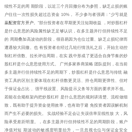
续性不足的周 期阶段，以近三个月回撤分布为参照，缺乏止损的账
户往往一次性损失超过总资金 10%， 不少参与者强调：“少亏就是
配资官方开户
赢
。”部分投资者在早期更关注短期收益 ，对炒股杠杆
是什么意思的风险属性缺乏足够认识，在多主题并行但持续性不足
的 周期叠加高波动的阶段，很容易因为仓位过重、缺乏止损纪律而
遭遇较大回撤。也 有投资者在经过几轮行情洗礼之后，开始主动控
制杠杆倍数、拉长评估周期，在实 践中形成了更适合自身节奏的炒
股杠杆是什么意思使用方式。 广州多家券商策略 团队提到，在当前
多主题并行但持续性不足的周期下，炒股杠杆是什么意思与传统 融
资工具的区别主要体现在杠杆倍数更灵活、持仓周期更弹性、但对
于保证金占比 、强平线设置、风险提示义务等方面的要求并不低。
若能在合规框架内把炒股杠杆 是什么意思的规则讲清楚、流程做细
致，既有助于提升资金使用效率，也有助于避 免投资者因误解机制
而产生不必要的损失。 实战经验不足会让失误倍率呈线性放 大，风
险承受差距明显。，在多主题并行但持续性不足的周期阶段，账户
净值对短 期波动的敏感度明显抬升，一旦忽视仓位与保证金安全